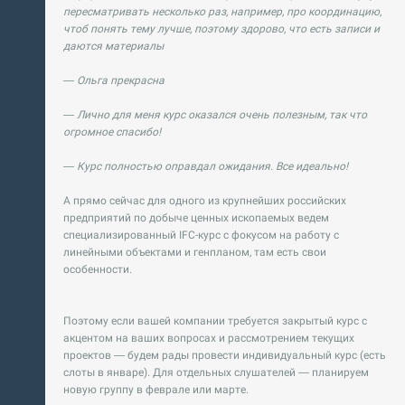
пересматривать несколько раз, например, про координацию,
чтоб понять тему лучше, поэтому здорово, что есть записи и
даются материалы
— Ольга прекрасна
— Лично для меня курс оказался очень полезным, так что
огромное спасибо!
— Курс полностью оправдал ожидания. Все идеально!
А прямо сейчас для одного из крупнейших российских
предприятий по добыче ценных ископаемых ведем
специализированный IFC-курс с фокусом на работу с
линейными объектами и генпланом, там есть свои
особенности.
Поэтому если вашей компании требуется закрытый курс с
акцентом на ваших вопросах и рассмотрением текущих
проектов — будем рады провести индивидуальный курс (есть
слоты в январе). Для отдельных слушателей — планируем
новую группу в феврале или марте.