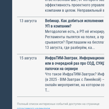
эффективность проектного управлени
компании в целом. Неправильный выбо
13 августа
Вебинар. Как добиться исполнения м
УП в компании?
Методология есть, а РП её игнорирую
Регламенты пылятся на полке, а прое
срываются? Приглашаем на бесплатн
13 августа, где разберём, ка...
15 августа
ИнфраТИМ-Завтрак. Информационный
или в очередной раз про СОД, СУИД и
папочки на сервере
Что такое ИнфраТИМ-Завтрак? Инфра
(в 2025 - BIM-Завтрак с Линейкой) – э
онлайн мероприятие, на котором соби
Т...
Полный список интересных событий доступен на странице
отраслевого календаря