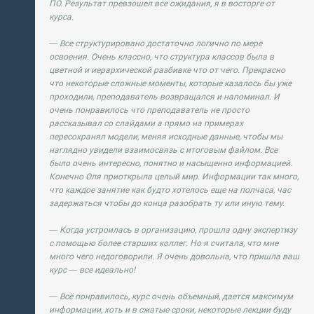
ПО. Результат превзошел все ожидания, я в восторге от
курса.
— Все структурировано достаточно логично по мере
освоения. Очень классно, что структура классов была в
цветной и иерархической разбивке что от чего. Прекрасно
что некоторые сложные моменты, которые казалось бы уже
проходили, преподаватель возвращался и напоминал. И
очень понравилось что преподаватель не просто
рассказывал со слайдами а прямо на примерах
пересохранял модели, меняя исходные данные, чтобы мы
наглядно увидели взаимосвязь с итоговым файлом. Все
было очень интересно, понятно и насыщенно информацией.
Конечно Оля приоткрыла целый мир. Информации так много,
что каждое занятие как будто хотелось еще на полчаса, час
задержаться чтобы до конца разобрать ту или иную тему.
— Когда устроилась в организацию, прошла одну экспертизу
с помощью более старших коллег. Но я считала, что мне
много чего недоговорили. Я очень довольна, что пришла ваш
курс — все идеально!
— Всё понравилось, курс очень объемный, дается максимум
информации, хоть и в сжатые сроки, некоторые лекции буду