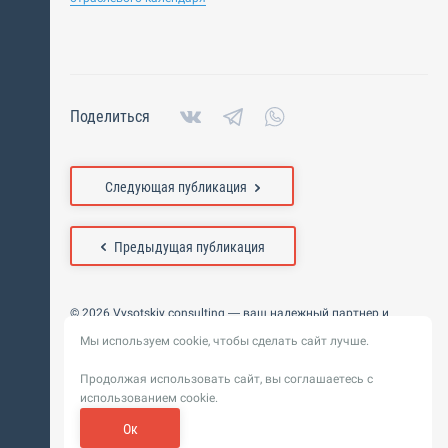
Поделиться
Следующая публикация
Предыдущая публикация
© 2026 Vysotskiy consulting — ваш надежный партнер и
интегратор
Мы используем cookie, чтобы сделать сайт лучше.
Цифровизация, BIM, ИИ. Внедряем и оптимизируем
технологии, ускоряем рост и системность бизнеса
Продолжая использовать сайт, вы соглашаетесь с
Пользовательское
Политика обработки персональных
использованием cookie.
соглашение
данных
Обновление от 14 ноября 2025. История
Ок