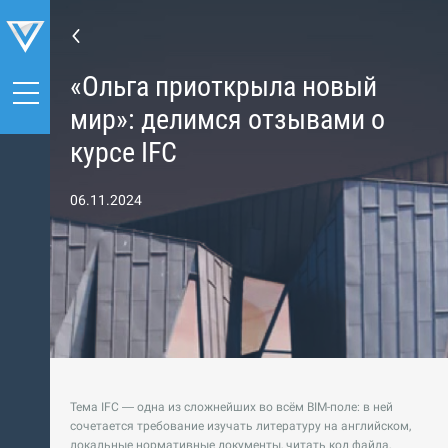
«Ольга приоткрыла новый
мир»: делимся отзывами о
курсе IFC
06.11.2024
Тема IFC — одна из сложнейших во всём BIM-поле: в ней
сочетается требование изучать литературу на английском,
локальные нормативные документы, читать код файла,