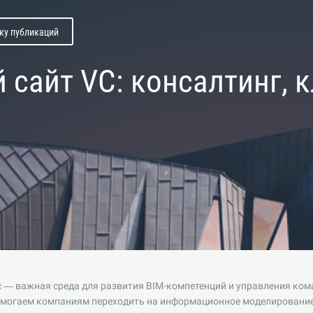
ску публикаций
 сайт VC: консалтинг, 
 — важная среда для развития BIM-компетенций и управления ком
помогаем компаниям переходить на информационное моделирование