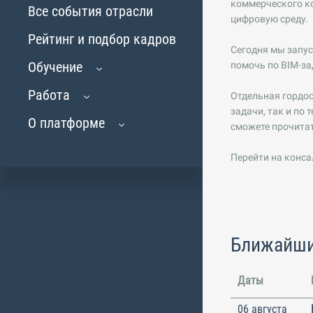
коммерческого ко
Все события отрасли
цифровую среду.
Рейтинг и подбор кадров
Сегодня мы запус
Обучение
помочь по BIM-за
Работа
Отдельная гордос
задачи, так и по
О платформе
сможете прочита
Перейти на конса
Ближайши
Даты
06 августа