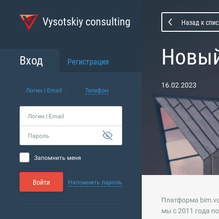
Vysotskiy consulting
Назад к спи
Новый
Вход
Регистрация
16.02.2023
Логин | Email
Телефон
Логин | Email
Пароль
Запомнить меня
Войти
Напомнить пароль
Платформа bim.vc
мы с 2011 года 