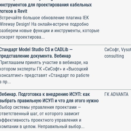
инструментов для проектирования кабельных
лотков в Revit
Встречайте большое обновление плагина IEK
Wireway Design! На онлайн-встрече подробно
разберем новые функции и инструменты, которые
ускорят проектирова...
Стандарт Model Studio CS и CADLib —
СиСофт, Vysot
представление документа. Вебинар
consulting
Приглашаем принять участие в вебинаре, на
котором эксперты ГК «СиСофт» и «Высоцкий
консалтинг» представят «Стандарт по работе
в пр...
Вебинар. Подготовка к внедрению ИСУП: как
ГК ADVANTA
выбрать правильную ИСУП и что для этого нужно
Выбор системы управления проектами —
ответственный шаг, от которого зависит
эффективность проектного управления и
компании в целом. Неправильный выбор...