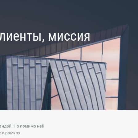
клиенты, миссия
андой. Но помимо неё
 в рамках