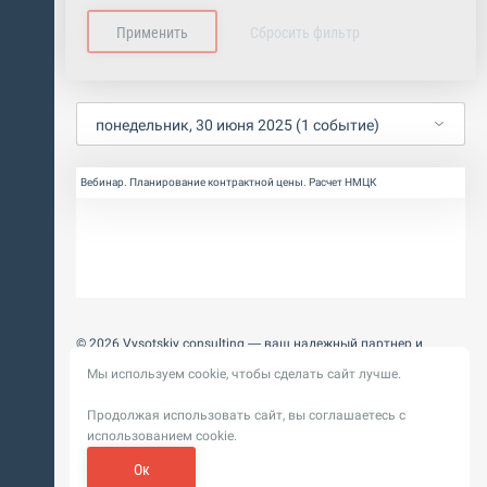
понедельник, 30 июня 2025 (1 событие)
Вебинар. Планирование контрактной цены. Расчет НМЦК
© 2026 Vysotskiy consulting — ваш надежный партнер и
интегратор
Мы используем cookie, чтобы сделать сайт лучше.
Цифровизация, BIM, ИИ. Внедряем и оптимизируем
технологии, ускоряем рост и системность бизнеса
Продолжая использовать сайт, вы соглашаетесь с
Пользовательское
Политика обработки персональных
использованием cookie.
соглашение
данных
Обновление от 14 ноября 2025. История
Ок