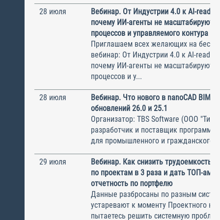
28 июля
Вебинар. От Индустрии 4.0 к AI-ready 
почему ИИ-агенты не масштабируются
процессов и управляемого контура
Приглашаем всех желающих на беспл
вебинар: От Индустрии 4.0 к AI-ready 
почему ИИ-агенты не масштабируются
процессов и у...
28 июля
Вебинар. Что нового в nanoCAD BIM В
обновлений 26.0 и 25.1
Организатор: TBS Software (ООО "ТиБиЭ
разработчик и поставщик программн
для промышленного и гражданского с.
29 июля
Вебинар. Как снизить трудоемкость с
по проектам в 3 раза и дать ТОП-ам 
отчетность по портфелю
Данные разбросаны по разным систем
устаревают к моменту Проектного ком
пытаетесь решить системную пробле