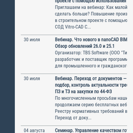
проекте с помощью использования СО
Приглашаем на вебинар: Как малой к
сделать больше? Повышение произво
в строительном проекте с помощью и
СОД Vitro-CAD С...
30 июля
Вебинар. Что нового в nanoCAD BIM О
Обзор обновлений 26.0 и 25.1
Организатор: TBS Software (ООО "ТиБиЭ
разработчик и поставщик программн
для промышленного и гражданского с.
30 июля
Вебинар. Переход от документов — к 
подбор, контроль актуальности требов
ПЗ и ТЗ на закупки по 44-ФЗ
По многочисленным просьбам наших с
продолжаем серию бесплатных вебин
Реестру нормативных требований в ст
Переход от доку...
04 августа
Семинар. Управление качеством гото