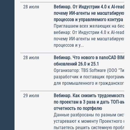
28 июля
Вебинар. От Индустрии 4.0 к AI-ready 
почему ИИ-агенты не масштабируются
процессов и управляемого контура
Приглашаем всех желающих на беспл
вебинар: От Индустрии 4.0 к AI-ready 
почему ИИ-агенты не масштабируются
процессов и у...
28 июля
Вебинар. Что нового в nanoCAD BIM В
обновлений 26.0 и 25.1
Организатор: TBS Software (ООО "ТиБиЭ
разработчик и поставщик программн
для промышленного и гражданского с.
29 июля
Вебинар. Как снизить трудоемкость с
по проектам в 3 раза и дать ТОП-ам 
отчетность по портфелю
Данные разбросаны по разным систем
устаревают к моменту Проектного ком
пытаетесь решить системную пробле