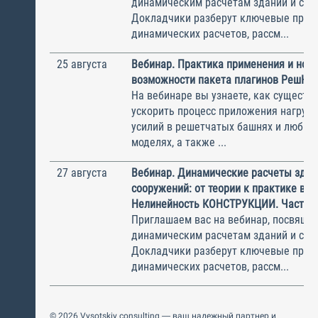
динамическим расчетам зданий и соо
Докладчики разберут ключевые прин
динамических расчетов, рассм...
25 августа
Вебинар. Практика применения и нов
возможности пакета плагинов РешК к
На вебинаре вы узнаете, как существ
ускорить процесс приложения нагрузо
усилий в решетчатых башнях и любых
моделях, а также ...
27 августа
Вебинар. Динамические расчеты здан
сооружений: от теории к практике в П
Нелинейность КОНСТРУКЦИИ. Часть 2
Приглашаем вас на вебинар, посвяще
динамическим расчетам зданий и соо
Докладчики разберут ключевые прин
динамических расчетов, рассм...
© 2026 Vysotskiy consulting — ваш надежный партнер и