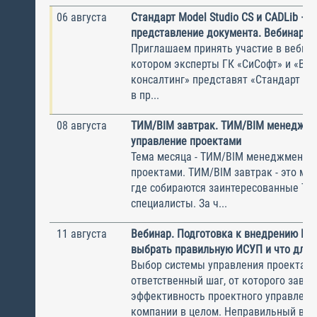
06 августа
Стандарт Model Studio CS и CADLib —
представление документа. Вебинар
Приглашаем принять участие в вебина
котором эксперты ГК «СиСофт» и «Вы
консалтинг» представят «Стандарт по
в пр...
08 августа
ТИМ/BIM завтрак. ТИМ/BIM менеджме
управление проектами
Тема месяца - ТИМ/BIM менеджмент и
проектами. ТИМ/BIM завтрак - это ме
где собираются заинтересованные Т
специалисты. За ч...
11 августа
Вебинар. Подготовка к внедрению ИС
выбрать правильную ИСУП и что для 
Выбор системы управления проектам
ответственный шаг, от которого завис
эффективность проектного управлени
компании в целом. Неправильный выбо