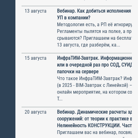
13 августа
Вебинар. Как добиться исполнения м
УП в компании?
Методология есть, а РП её игнорирую
Регламенты пылятся на полке, а прое
срываются? Приглашаем на бесплатн
13 августа, где разберём, ка...
15 августа
ИнфраТИМ-Завтрак. Информационный
или в очередной раз про СОД, СУИД и
папочки на сервере
Что такое ИнфраТИМ-Завтрак? Инфра
(в 2025 - BIM-Завтрак с Линейкой) – э
онлайн мероприятие, на котором соби
Т...
20 августа
Вебинар. Динамические расчеты здан
сооружений: от теории к практике в П
Нелинейность КОНСТРУКЦИИ. Часть 1
Приглашаем вас на вебинар, посвяще