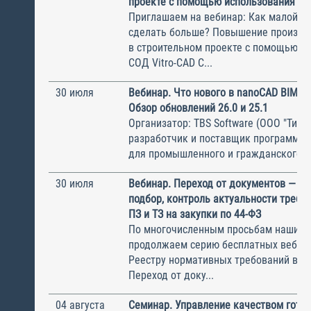
проекте с помощью использования СО
Приглашаем на вебинар: Как малой к
сделать больше? Повышение произво
в строительном проекте с помощью и
СОД Vitro-CAD С...
30 июля
Вебинар. Что нового в nanoCAD BIM О
Обзор обновлений 26.0 и 25.1
Организатор: TBS Software (ООО "ТиБиЭ
разработчик и поставщик программн
для промышленного и гражданского с.
30 июля
Вебинар. Переход от документов — к 
подбор, контроль актуальности требов
ПЗ и ТЗ на закупки по 44-ФЗ
По многочисленным просьбам наших с
продолжаем серию бесплатных вебин
Реестру нормативных требований в ст
Переход от доку...
04 августа
Семинар. Управление качеством гото