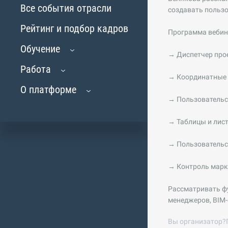
Все события отрасли
создавать пользо
Рейтинг и подбор кадров
Программа вебин
Обучение
→ Диспетчер прое
Работа
→ Координатные с
О платформе
→ Пользовательск
→ Таблицы и лис
→ Пользовательс
→ Контроль марк
Рассматривать фу
менеджеров, BIM-
Вы организатор?