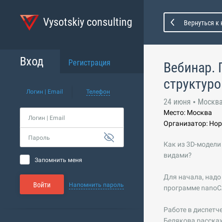
Vysotskiy consulting
Вернуться к
Вход
Регистрация
Вебинар. 
структуро
Логин | Email
Телефон
24 июня
Москв
Место: Москва
Логин | Email
Организатор: Но
Пароль
Как из 3D-модели
видами?
Запомнить меня
Для начала, надо
Войти
Напомнить пароль
программе nanoCA
Работе в диспетч
Белякова расскаж