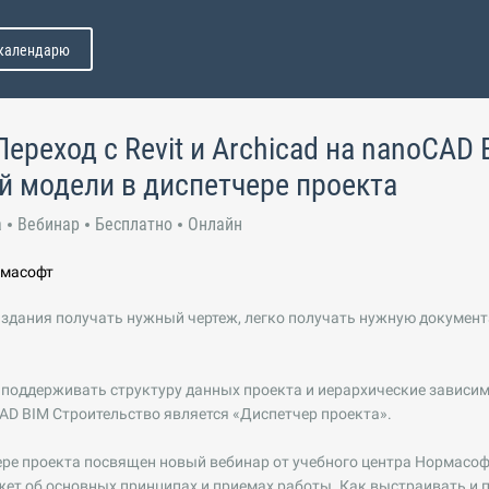
 календарю
Переход с Revit и Archicad на nanoCAD
й модели в диспетчере проекта
а
Вебинар
Бесплатно
Онлайн
рмасофт
 здания получать нужный чертеж, легко получать нужную документ
 поддерживать структуру данных проекта и иерархические зависи
D BIM Строительство является «Диспетчер проекта».
ере проекта посвящен новый вебинар от учебного центра Нормасоф
ет об основных принципах и приемах работы. Как выстраивать и 