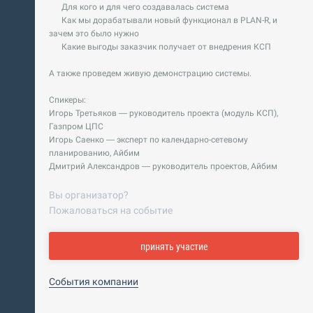
Для кого и для чего создавалась система
Как мы дорабатывали новый функционал в PLAN-R, и
зачем это было нужно
Какие выгоды заказчик получает от внедрения КСП
А также проведем живую демонстрацию системы.
Спикеры:
Игорь Третьяков — руководитель проекта (модуль КСП),
Газпром ЦПС
Игорь Саенко — эксперт по календарно-сетевому
планированию, Айбим
Дмитрий Александров — руководитель проектов, Айбим
Вы организатор?
Пожаловаться на событие
принять участие
События компании