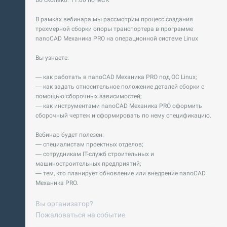
Во сколько: 11:00 по МСК
В рамках вебинара мы рассмотрим процесс создания
трехмерной сборки опоры транспортера в программе
nanoCAD Механика PRO на операционной системе Linux
Вы узнаете:
— как работать в nanoCAD Механика PRO под ОС Linux;
— как задать относительное положение деталей сборки с
помощью сборочных зависимостей;
— как инструментами nanoCAD Механика PRO оформить
сборочный чертеж и сформировать по нему спецификацию.
Вебинар будет полезен:
— специалистам проектных отделов;
— сотрудникам IT-служб строительных и
машиностроительных предприятий;
— тем, кто планирует обновление или внедрение nanoCAD
Механика PRO.
Вы организатор?
Пожаловаться на событие