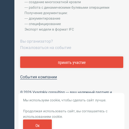
— создание многоскатной кровли
— работа с динамическими булевыми операциями
Получение документации:
— документирование
— специфицирование
Экспорт модели в формат IFC
Вы организатор?
Пожаловаться на событие
принять участие
События компании
© 2026 Vysotskiy consulting — ваш надежный партнер и
интегратор
Мы используем cookie, чтобы сделать сайт лучше.
Цифровизация, BIM, ИИ. Внедряем и оптимизируем
технологии, ускоряем рост и системность бизнеса
Продолжая использовать сайт, вы соглашаетесь с
Пользовательское
Политика обработки персональных
использованием cookie.
соглашение
данных
Обновление от 14 ноября 2025. История
Ок