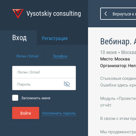
Vysotskiy consulting
Вернуться к
Вход
Регистрация
Вебинар. 
10 июня
Москв
Логин | Email
Телефон
Место: Москва
Организатор: Не
Логин | Email
Стыковые соедине
Пароль
Ошибки здесь кри
Запомнить меня
Модуль «Проектир
отчёт.
Войти
Напомнить пароль
В связи с этим п
Мы продемонстри