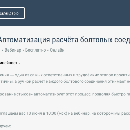
 календарю
Автоматизация расчёта болтовых сое
а
Вебинар
Бесплатно
Онлайн
линейность
ния — один из самых ответственных и трудоёмких этапов проект
тичны, а ручной расчёт каждого болтового соединения отнимает н
ование стыков» автоматизирует этот процесс, позволяя быстро пе
риглашаем вас 10 июня в 10:00 (мск) на вебинар, на котором мы рас
руем: