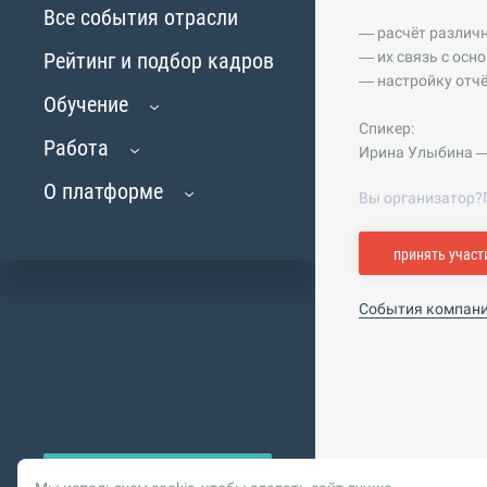
Все события отрасли
— расчёт различн
Рейтинг и подбор кадров
— их связь с осн
— настройку отчё
Обучение
Спикер:
Работа
Ирина Улыбина —
О платформе
Вы организатор?
принять участ
События компан