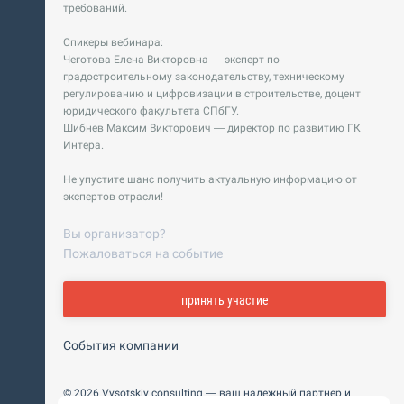
требований.
Спикеры вебинара:
Чеготова Елена Викторовна — эксперт по
градостроительному законодательству, техническому
регулированию и цифровизации в строительстве, доцент
юридического факультета СПбГУ.
Шибнев Максим Викторович — директор по развитию ГК
Интера.
Не упустите шанс получить актуальную информацию от
экспертов отрасли!
Вы организатор?
Пожаловаться на событие
принять участие
События компании
© 2026 Vysotskiy consulting — ваш надежный партнер и