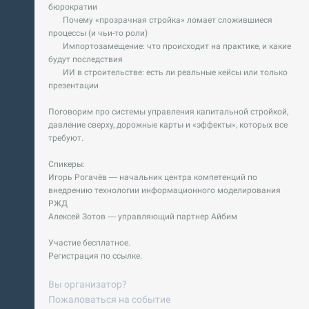
бюрократии
Почему «прозрачная стройка» ломает сложившиеся
процессы (и чьи-то роли)
Импортозамещение: что происходит на практике, и какие
будут последствия
ИИ в строительстве: есть ли реальные кейсы или только
презентации
Поговорим про системы управления капитальной стройкой,
давление сверху, дорожные карты и «эффекты», которых все
требуют.
Спикеры:
Игорь Рогачёв — начальник центра компетенций по
внедрению технологии информационного моделирования
РЖД
Алексей Зотов — управляющий партнер Айбим
Участие бесплатное.
Регистрация по ссылке.
Вы организатор?
Пожаловаться на событие