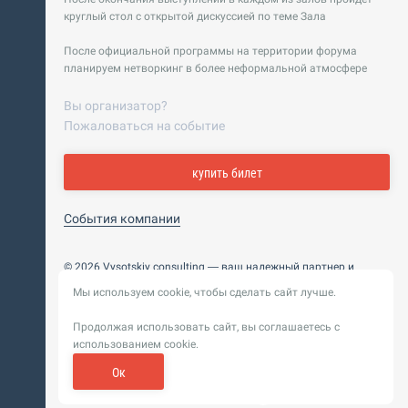
круглый стол с открытой дискуссией по теме Зала
После официальной программы на территории форума
планируем нетворкинг в более неформальной атмосфере
Вы организатор?
Пожаловаться на событие
купить билет
События компании
© 2026 Vysotskiy consulting — ваш надежный партнер и
интегратор
Мы используем cookie, чтобы сделать сайт лучше.
Цифровизация, BIM, ИИ. Внедряем и оптимизируем
технологии, ускоряем рост и системность бизнеса
Продолжая использовать сайт, вы соглашаетесь с
Пользовательское
Политика обработки персональных
использованием cookie.
соглашение
данных
Обновление от 14 ноября 2025. История
Ок
Сибирикс
Разработка сайта —
«
»