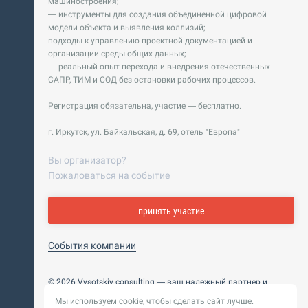
машиностроения;
— инструменты для создания объединенной цифровой
модели объекта и выявления коллизий;
подходы к управлению проектной документацией и
организации среды общих данных;
— реальный опыт перехода и внедрения отечественных
САПР, ТИМ и СОД без остановки рабочих процессов.
Регистрация обязательна, участие — бесплатно.
г. Иркутск, ул. Байкальская, д. 69, отель "Европа"
Вы организатор?
Пожаловаться на событие
принять участие
События компании
© 2026 Vysotskiy consulting — ваш надежный партнер и
интегратор
Мы используем cookie, чтобы сделать сайт лучше.
Цифровизация, BIM, ИИ. Внедряем и оптимизируем