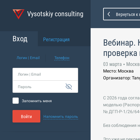
Vysotskiy consulting
Вернуться к
Вход
Регистрация
Вебинар. 
проверка
Логин | Email
Телефон
03 марта
Москв
Место: Москва
Логин | Email
Организатор: Tan
Пароль
С 2026 года согл
Запомнить меня
моделью (Распор
№ ДГП-Р-1/26/64-
Войти
Напомнить пароль
Без соблюдения н
Это уже не реком