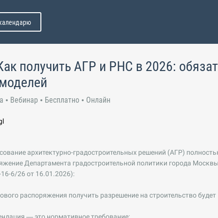
 календарю
Как получить АГР и РНС в 2026: обяза
 моделей
а
Вебинар
Бесплатно
Онлайн
gl
асование архитектурно-градостроительных решений (АГР) полность
яжение Департамента градостроительной политики города Москв
16-6/26 от 16.01.2026):
ового распоряжения получить разрешение на строительство будет
ендация — это нормативное требование: