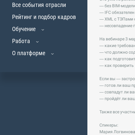
Все события отрасли
— без BIM-модели
— IFC обязателен
Рейтинг и подбор кадров
— XML с ТЭПами о
— несовпадение п
Обучение
На вебинаре 3 ма
Работа
— какие требова
О платформе
— что должно сод
— как подготовит
— как проверить 
Если вы — застро
— готов ли ваш п
— совпадут ли ва
— пройдёт ли ва
Также все участн
Спикеры:
Мария Логвинова