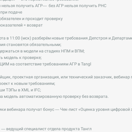
 нельзя получить АГР— без АГР нельзя получить РНС
 при подаче
бязателен и проходит проверку
оказателей = возврат
рта в 11:00 (мск) разберём новые требования Депстроя и Департа
ния становятся обязательными;
ержаться в модели на стадиях НПМ и ВПМ;
ь модель к проверке;
ЦИМ на соответствие требованиям АГР в Tangl
йщик, проектная организация, или технический заказчик, вебинар 
роект к новым требованиям;
ши ТЭПы в XML и IFC;
ша модель автоматизированную проверку без возврата.
ики вебинара получат бонус — Чек-лист «Оценка уровня цифровой 
 — ведущий специалист отдела продукта Тангл