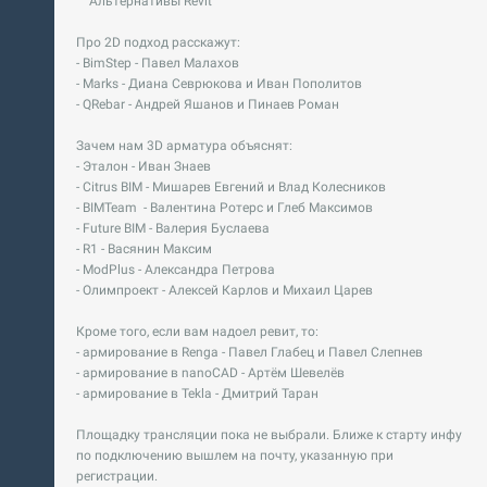
Альтернативы Revit
Про 2D подход расскажут:
- BimStep - Павел Малахов
- Marks - Диана Севрюкова и Иван Пополитов
- QRebar - Андрей Яшанов и Пинаев Роман
Зачем нам 3D арматура объяснят:
- Эталон - Иван Знаев
- Citrus BIM - Мишарев Евгений и Влад Колесников
- BIMTeam - Валентина Ротерс и Глеб Максимов
- Future BIM - Валерия Буслаева
- R1 - Васянин Максим
- ModPlus - Александра Петрова
- Олимпроект - Алексей Карлов и Михаил Царев
Кроме того, если вам надоел ревит, то:
- армирование в Renga - Павел Глабец и Павел Слепнев
- армирование в nanoCAD - Артём Шевелёв
- армирование в Tekla - Дмитрий Таран
Площадку трансляции пока не выбрали. Ближе к старту инфу
по подключению вышлем на почту, указанную при
регистрации.