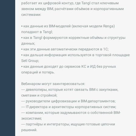
работает их цифровой контур, где Tangl стал ключевым
звеном между BIM, расчётами объёмов и корпоративными
системами:
• как данные из BIM-моделей (включая модели Renga)
попадают в Tangl;
• как в Tangl формируются корректные объёмы и структуры
данных;
• как эти данные автоматически передаются в 1С;
• как дальше информация используется в торговой площадке
Setl Group;
• как данные доходят до сервисов КС и ИД без ручных
операций и потерь.
Вебинаром могут заинтересоваться:
— девелоперы, которые хотят связать BIM с закупками,
сметами и стройкой;
— руководители цифровизации и BIM-департаментов;
— IT-директора и архитекторы корпоративных систем;
— компании, которые задумываются о собственной BIM-
экосистеме;
— партнёры и интеграторы, ищущие готовые цепочки
решений.