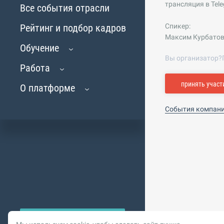
трансляция в Tel
Все события отрасли
Рейтинг и подбор кадров
Спикер:
Максим Курбатов
Обучение
Вы организатор?
Работа
принять участ
О платформе
События компан