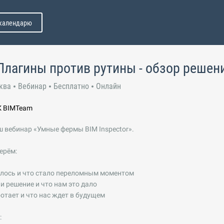
 календарю
Плагины против рутины - обзор решен
ква
Вебинар
Бесплатно
Онлайн
К BIMTeam
ш вебинар «Умные фермы BIM Inspector».
ерём:
алось и что стало переломным моментом
 решение и что нам это дало
ботает и что нас ждет в будущем
: