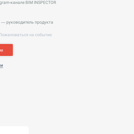
egram-канале BIM INSPECTOR
 — руководитель продукта
Пожаловаться на событие
ие
ии