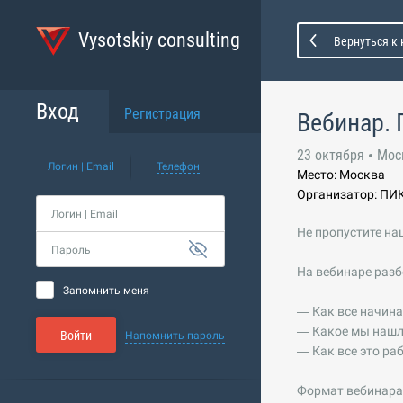
Vysotskiy consulting
Вернуться к
Вход
Регистрация
Вебинар. 
23 октября
Мос
Логин | Email
Телефон
Место: Москва
Организатор: ПИ
Логин | Email
Не пропустите на
Пароль
На вебинаре разб
Запомнить меня
— Как все начин
— Какое мы нашли
Войти
Напомнить пароль
— Как все это ра
Формат вебинара