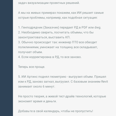
задач визуализации проектных решений.
А мы на живых примерах покажем, как ИИ решает самые
острые проблемы, например, как подобная ситуация:
1. Генподрядчик (Заказчик) передает РД в PDF или dwg.
2. Необходимо сверить, посчитать объемы, что бы
законтрактоваться, выставить КП.
3. Обычно происходит так: инженер ПТО все обводит
полилиниями, умножает на толщину, все складывает,
получает объем.
4. Если корректировка в РД, то все заново.
Теперь все проще.
5. ИИ Артинс поднял геометрию - выгрузил объем. Пришел
изм к РД, заново загнал, выгрузил. С базовым знанием Revit
занимает около 6 минут.
Не просто теория, а живой тест-драйв технологий, которые
экономят время и деньги.
Добавьте в свой календарь, чтобы не пропустить!