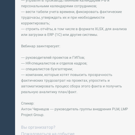
— управлять производственным календарём РФ и
персональными календарями сотрудников;
— вести табели учета времени, фиксировать фактические
трудочасы, утверждать их и при необходимости
корректировать;
— строить отчёты, в том числе в формате XLSX, для анализа
или загрузки в ERP (1С) или другие системы.
Вебинар заинтересует:
— руководителей проектов и ГИПов;
— HR-специалистов и отделов кадров;
— специалистов бухгалтерии;
— компании, которые хотят повысить прозрачность
фактических трудозатрат на проектах, упростить и
автоматизировать процесс сбора этого факта и получить
реальную аналитику план/факт.
Спикер:
Антон Чернецов — руководитель группы внедрения PLM, LMP
Project Group.
Вы организатор?
Пожаловаться на событие