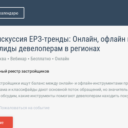
 календарю
скуссия ЕРЗ-тренды: Онлайн, офлайн 
лиды девелоперам в регионах
ква
Вебинар
Бесплатно
Онлайн
иный реестр застройщиков
стройщики ищут баланс между онлайн- и офлайн-инструментами п
ама и классифайды дают основной поток обращений, но значитель
 обсудим, какие инструменты помогают девелоперам находить покуп
Пожаловаться на событие
ие