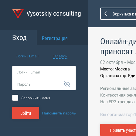
Vysotskiy consulting
Вернуться к
Вход
Регистрация
Онлайн-ди
приносят 
Логин | Email
Телефон
02 октября
Мос
Место: Москва
Логин | Email
Организатор: Ед
Пароль
Региональные за
Контекстная рекл
Запомнить меня
На «ЕРЗ-трендах»
Войти
Напомнить пароль
Вы организатор?
Принять участ