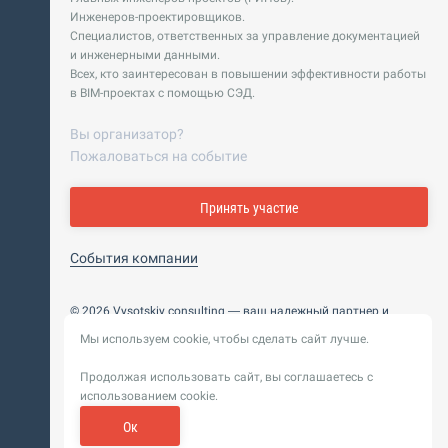
Инженеров-проектировщиков.
Специалистов, ответственных за управление документацией
и инженерными данными.
Всех, кто заинтересован в повышении эффективности работы
в BIM-проектах с помощью СЭД.
Вы организатор?
Пожаловаться на событие
Принять участие
События компании
© 2026 Vysotskiy consulting — ваш надежный партнер и
интегратор
Мы используем cookie, чтобы сделать сайт лучше.
Цифровизация, BIM, ИИ. Внедряем и оптимизируем
технологии, ускоряем рост и системность бизнеса
Продолжая использовать сайт, вы соглашаетесь с
Пользовательское
Политика обработки персональных
использованием cookie.
соглашение
данных
Обновление от 14 ноября 2025. История
Ок
Сибирикс