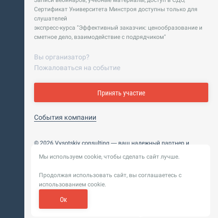
Записи вебинаров, учебные материалы, доступ в СДО,
Сертификат Университета Минстроя доступны только для
слушателей
экспресс-курса "Эффективный заказчик: ценообразование и
сметное дело, взаимодействие с подрядчиком"
Вы организатор?
Пожаловаться на событие
Принять участие
События компании
© 2026 Vysotskiy consulting — ваш надежный партнер и
интегратор
Мы используем cookie, чтобы сделать сайт лучше.
Цифровизация, BIM, ИИ. Внедряем и оптимизируем
технологии, ускоряем рост и системность бизнеса
Продолжая использовать сайт, вы соглашаетесь с
Пользовательское
Политика обработки персональных
использованием cookie.
соглашение
данных
Обновление от 14 ноября 2025. История
Ок
Сибирикс
Разработка сайта —
«
»