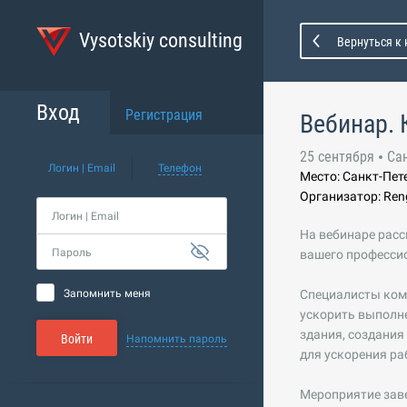
Vysotskiy consulting
Вернуться к
Вход
Регистрация
Вебинар. 
25 сентября
Са
Логин | Email
Телефон
Место: Санкт-Пет
Организатор: Ren
Логин | Email
На вебинаре расс
Пароль
вашего професси
Запомнить меня
Специалисты комп
ускорить выполн
здания, создания
Войти
Напомнить пароль
для ускорения ра
Мероприятие заве