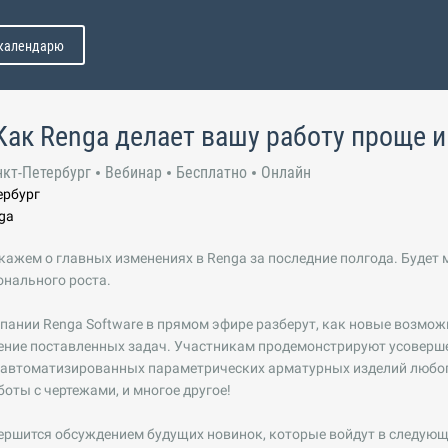
 календарю
Как Renga делает вашу работу проще и
нкт-Петербург
Вебинар
Бесплатно
Онлайн
ербург
ga
кажем о главных изменениях в Renga за последние полгода. Будет 
онального роста.
ании Renga Software в прямом эфире разберут, как новые возмож
ение поставленных задач. Участникам продемонстрируют усоверш
 автоматизированных параметрических арматурных изделий любог
боты с чертежами, и многое другое!
ршится обсуждением будущих новинок, которые войдут в следующи