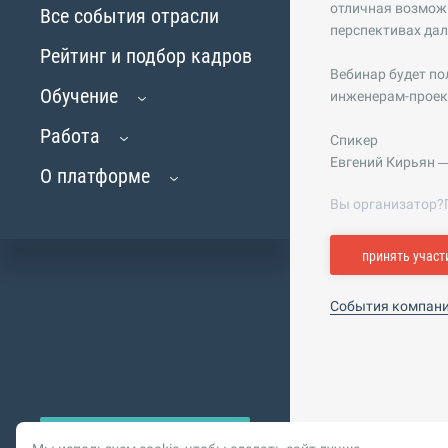
отличная возможн
Все события отрасли
перспективах да
Рейтинг и подбор кадров
Вебинар будет по
Обучение
инженерам-проек
Работа
Спикер
Евгений Кирьян 
О платформе
Вы организатор?
принять участ
События компан