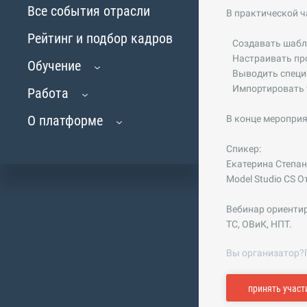
Все события отрасли
В практической ч
Рейтинг и подбор кадров
Создавать шабло
Настраивать про
Обучение
Выводить специфик
Импортировать т
Работа
О платформе
В конце мероприя
Спикер:
Екатерина Степан
Model Studio CS 
Вебинар ориентир
ТС, ОВиК, НПТ.
Вы организатор?
принять участ