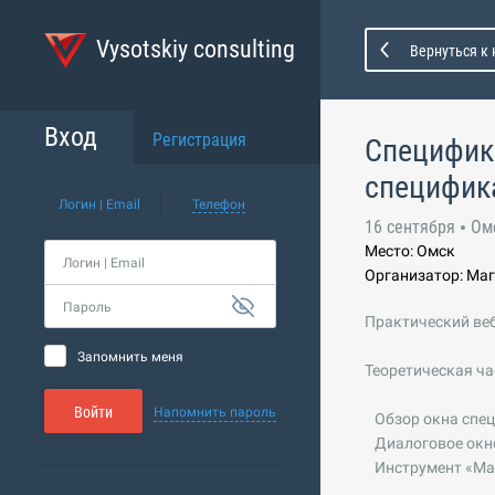
Vysotskiy consulting
Вернуться к
Вход
Регистрация
Специфика
специфика
Логин | Email
Телефон
16 сентября
Ом
Место: Омск
Логин | Email
Организатор: Ма
Пароль
Практический веб
Запомнить меня
Теоретическая ча
Войти
Напомнить пароль
Обзор окна спец
Диалоговое окно 
Инструмент «Маст