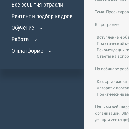
Все события отрасли
Тема: Проектиров
Рейтинг и подбор кадров
В программе:
Обучение
Вступление и обз
Работа
Практический ке
О платформе
Рекомендации по
Ответы на вопро
На вебинаре разб
Как организоват
Алгоритм поэтапн
Практические выв
Нашими вебинарам
организаций, BIM
департамента ци