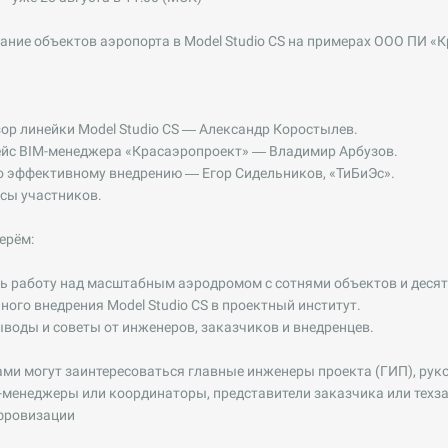
ание объектов аэропорта в Model Studio CS на примерах ООО ПИ «
ор линейки Model Studio CS — Александр Коростылев.
йс BIM-менеджера «Красаэропроект» — Владимир Арбузов.
 эффективному внедрению — Егор Сидельников, «ТиБиЭс».
сы участников.
ерём:
ь работу над масштабным аэродромом с сотнями объектов и десят
ого внедрения Model Studio CS в проектный институт.
оды и советы от инженеров, заказчиков и внедренцев.
и могут заинтересоваться главные инженеры проекта (ГИП), руко
-менеджеры или координаторы, представители заказчика или техз
фровизации