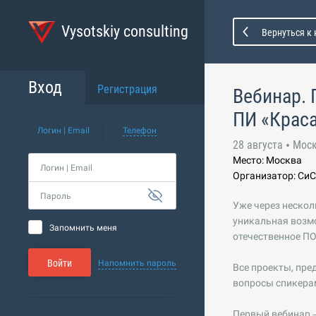
Vysotskiy consulting
Вернуться к
Вход
Регистрация
Вебинар. 
ПИ «Крас
Логин | Email
Телефон
28 августа
Мос
Место: Москва
Логин | Email
Организатор: Си
Пароль
Уже через нескол
уникальная возмо
Запомнить меня
отечественное ПО
Войти
Напомнить пароль
Все проекты, пр
вопросы спикерам
Первый вебинар —