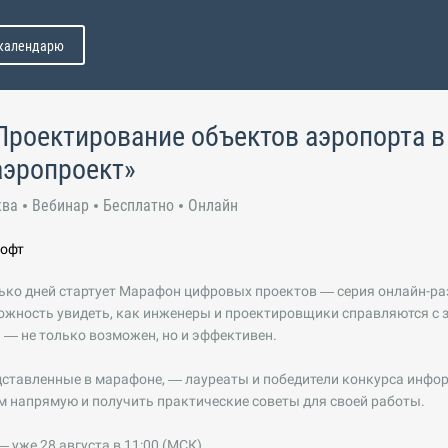
 календарю
Проектирование объектов аэропорта в
аэропроект»
ква
Вебинар
Бесплатно
Онлайн
Софт
ько дней стартует Марафон цифровых проектов — серия онлайн-раз
жность увидеть, как инженеры и проектировщики справляются с з
 — не только возможен, но и эффективен.
едставленные в марафоне, — лауреаты и победители конкурса инф
 напрямую и получить практические советы для своей работы.
 уже 28 августа в 11:00 (МСК)