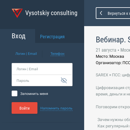
Vysotskiy consulting
Вернуться к
Вход
Регистрация
Вебинар. 
21 августа
Мос
Логин | Email
Телефон
Место: Москва
Организатор: ПС
Логин | Email
SAREX × ПСС: циф
Пароль
Цифровизация стр
Запомнить меня
время, деньги и 
Поговорим откро
Войти
Напомнить пароль
Зачем нужны обла
Как регулярный 