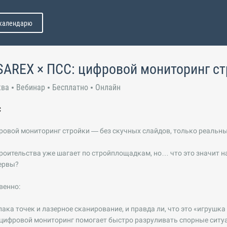
 календарю
SAREX × ПСС: цифровой мониторинг с
ква
Вебинар
Бесплатно
Онлайн
С
ровой мониторинг стройки — без скучных слайдов, только реальны
оительства уже шагает по стройплощадкам, но… что это значит н
нервы?
венно:
ка точек и лазерное сканирование, и правда ли, что это «игрушка
цифровой мониторинг помогает быстро разруливать спорные ситу