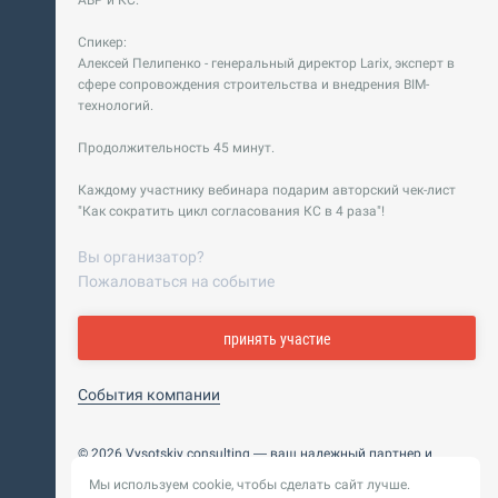
АВР и КС.
Спикер:
Алексей Пелипенко - генеральный директор Larix, эксперт в
сфере сопровождения строительства и внедрения BIM-
технологий.
Продолжительность 45 минут.
Каждому участнику вебинара подарим авторский чек-лист
"Как сократить цикл согласования КС в 4 раза"!
Вы организатор?
Пожаловаться на событие
принять участие
События компании
© 2026 Vysotskiy consulting — ваш надежный партнер и
интегратор
Мы используем cookie, чтобы сделать сайт лучше.
Цифровизация, BIM, ИИ. Внедряем и оптимизируем