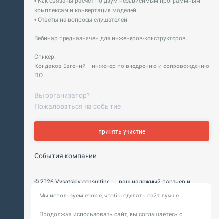
• Как связаны расчёт по двум независимым программным
комплексам и конвертация моделей.
• Ответы на вопросы слушателей.
Вебинар предназначен для инженеров-конструкторов.
Спикер:
Кондаков Евгений – инженер по внедрению и сопровождению
ПО.
Вы организатор?
Пожаловаться на событие
принять участие
События компании
© 2026 Vysotskiy consulting — ваш надежный партнер и
интегратор
Мы используем cookie, чтобы сделать сайт лучше.
Цифровизация, BIM, ИИ. Внедряем и оптимизируем
технологии, ускоряем рост и системность бизнеса
Продолжая использовать сайт, вы соглашаетесь с