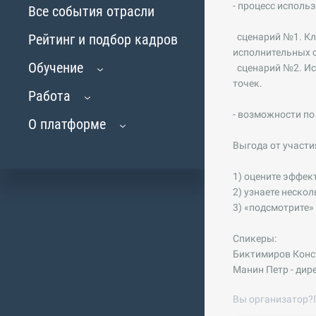
- процесс исполь
Все события отрасли
Рейтинг и подбор кадров
сценарий №1. Кла
исполнительных с
Обучение
сценарий №2. Ис
точек.
Работа
- возможности п
О платформе
Выгода от участи
1) оцените эффек
2) узнаете неско
3) «подсмотрите
Спикеры:
Биктимиров Конст
Манин Петр - дир
Вы организатор?