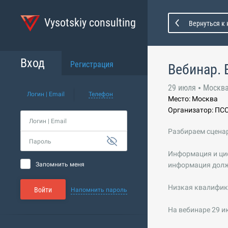
Vysotskiy consulting
Вернуться к
Вход
Регистрация
Вебинар. 
29 июля
Москв
Логин | Email
Телефон
Место: Москва
Организатор: ПС
Логин | Email
Разбираем сцена
Пароль
Информация и циф
Запомнить меня
информация должн
Низкая квалифика
Войти
Напомнить пароль
На вебинаре 29 и