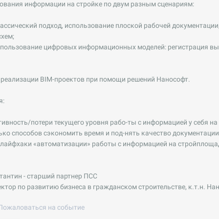
зования информации на стройке по двум разным сценариям:
ссический подход, использование плоской рабочей документации,
хем;
пользование цифровых информационных моделей: регистрация вып
о реализации BIM-проектов при помощи решений Нанософт.
я:
тивность/потери текущего уровня рабо-ты с информацией у себя на
лько способов сэкономить время и под-нять качество документации
» лайфхаки «автоматизации» работы с информацией на стройплоща
антин - старший партнер ПСС
ектор по развитию бизнеса в гражданском строительстве, к.т.н. На
Пожаловаться на событие