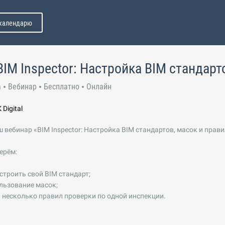
 календарю
BIM Inspector: Настройка BIM стандарт
а
Вебинар
Бесплатно
Онлайн
Digital
ш вебинар «BIM Inspector: Настройка BIM стандартов, масок и прав
ерём:
астроить свой BIM стандарт;
ользование масок;
ь несколько правил проверки по одной инспекции.