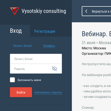
Vysotskiy consulting
Вернуться к
Вход
Регистрация
Вебинар. 
31 июля
Москв
Логин | Email
Телефон
Место: Москва
Организатор: ПИК 
Логин | Email
Не пропустите на
Пароль
На вебинаре разб
Запомнить меня
- как создать и н
- чем удобно исп
Войти
Напомнить пароль
- зачем создават
Спикер: