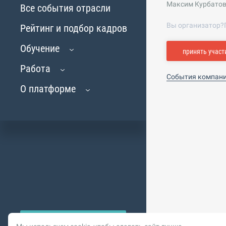
Максим Курбатов 
Все события отрасли
Вы организатор?
Рейтинг и подбор кадров
Обучение
принять участ
Работа
События компан
О платформе