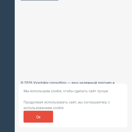
© 2026 Vysotskiy consulting — ваш надежный партнер и
интегратор
Мы используем cookie, чтобы сделать сайт лучше.
Цифровизация, BIM, ИИ. Внедряем и оптимизируем
технологии, ускоряем рост и системность бизнеса
Продолжая использовать сайт, вы соглашаетесь с
Пользовательское
Политика обработки персональных
использованием cookie.
соглашение
данных
Обновление от 14 ноября 2025. История
Ок
Сибирикс
Разработка сайта —
«
»