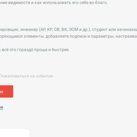
яние видимости и как использовать его себе во благо.
ировщик, инженер (АР, КР, ОВ, ВК, ЭОМ и др.), студент или начина
оряющиеся элементы, добавляете подписи и параметры, настраива
 всё это гораздо проще и быстрее.
Пожаловаться на событие
ие
ии