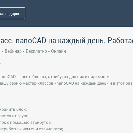
 календарю
асс. nanoCAD на каждый день. Работа
а
Вебинар
Бесплатно
Онлайн
С
nanoCAD — всё о блоках, атрибутах для них и видимости.
шу серию мастер-классов «nanoCAD на каждый день» и в этот раз
охранить блок;
аются от групп;
блок с помощью атрибутов;
атрибуты и чем они отличаются;