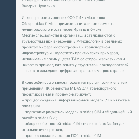
Инженер-проектировщик ООО ПИК «Мостовик»
Валерия Чучалина
Инженер-проектировщик ООО ПИК «Мостовик»
Обзор midas СIM на примере капитального ремонта
ленинградского моста через Иртыш в Омске
Многие специалисты и организации сталкиваются с
трудностями при внедрении BIM-технологий в реальных
проектах в сфере мостостроения и транспортной
инфраструктуры. Недостаток практических примеров,
непонимание преимуществ ТИМ со стороны заказчиков и
нехватка прикладного опыта у студентов и преподавателей
— всё это замедляет цифровую трансформацию отрасли.
В ходе вебинара спикеры поделятся практическим опытом
применения ПК семейства MIDAS для транспортного
проектирования и продемонстрируют:
– процесс создания информационной модели СТЖБ моста в
midas СIM;
– подготовку расчётной модели в midas СIM и её дальнейший
расчёт в midas Civil;
– обзор особенностей midas СIM, связь с midas Drafter для
оформления чертежей;
– процесс создания этапов ПОС в midas CIM.