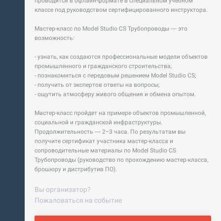
проводится в офлайн-формате в специальном учебном
классе под руководством сертифицированного инструктора.
Мастер-класс по Model Studio CS Трубопроводы — это
возможность:
- узнать, как создаются профессиональные модели объектов
промышленного и гражданского строительства;
- познакомиться с передовым решением Model Studio CS;
- получить от экспертов ответы на вопросы;
- ощутить атмосферу живого общения и обмена опытом.
Мастер-класс пройдет на примере объектов промышленной,
социальной и гражданской инфраструктуры.
Продолжительность — 2−3 часа. По результатам вы
получите сертификат участника мастер-класса и
сопроводительные материалы по Model Studio CS
Трубопроводы (руководство по прохождению мастер-класса,
брошюру и дистрибутив ПО).
Вы организатор?
Пожаловаться на событие