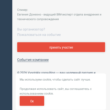
Спикер:
Евгения Донехно - ведущий ВIM-эксперт отдела внедрения и
технического сопровождения
Вы организатор?
Пожаловаться на событие
принять участие
События компании
© 2026 Vysotskiy consulting — ваш надежный партнер и
интегратор
Мы используем cookie, чтобы сделать сайт лучше.
Цифровизация, BIM, ИИ. Внедряем и оптимизируем
технологии, ускоряем рост и системность бизнеса
Продолжая использовать сайт, вы соглашаетесь с
Пользовательское
Политика обработки персональных
использованием cookie.
соглашение
данных
Обновление от 14 ноября 2025. История
Ок
Сибирикс
Разработка сайта —
«
»