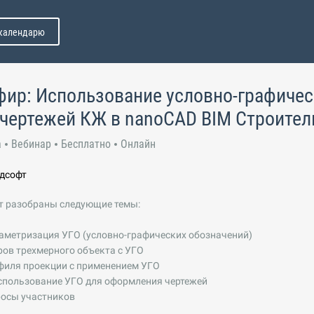
 календарю
ир: Использование условно-графичес
чертежей КЖ в nanoCAD BIM Строител
а
Вебинар
Бесплатно
Онлайн
лдсофт
ут разобраны следующие темы:
раметризация УГО (условно-графических обозначений)
ров трехмерного объекта с УГО
филя проекции с применением УГО
использование УГО для оформления чертежей
росы участников