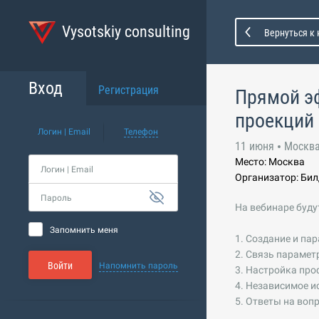
Vysotskiy consulting
Вернуться к
Вход
Регистрация
Прямой эф
проекций 
Логин | Email
Телефон
11 июня
Москв
Место: Москва
Логин | Email
Организатор: Би
Пароль
На вебинаре буд
Запомнить меня
1. Создание и па
2. Связь парамет
Войти
Напомнить пароль
3. Настройка про
4. Независимое 
5. Ответы на воп