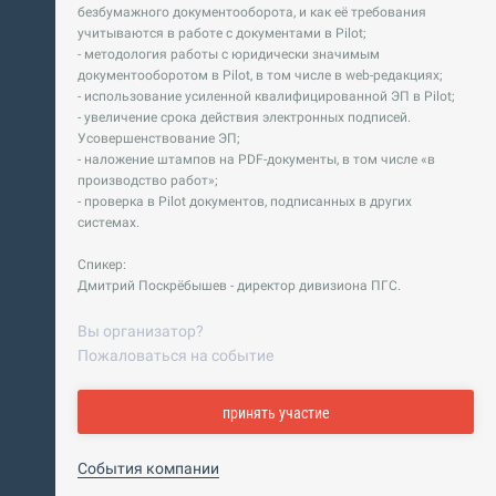
безбумажного документооборота, и как её требования
учитываются в работе с документами в Pilot;
- методология работы с юридически значимым
документооборотом в Pilot, в том числе в web-редакциях;
- использование усиленной квалифицированной ЭП в Pilot;
- увеличение срока действия электронных подписей.
Усовершенствование ЭП;
- наложение штампов на PDF-документы, в том числе «в
производство работ»;
- проверка в Pilot документов, подписанных в других
системах.
Спикер:
Дмитрий Поскрёбышев - директор дивизиона ПГС.
Вы организатор?
Пожаловаться на событие
принять участие
События компании