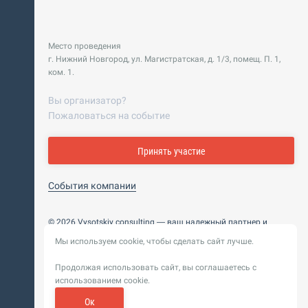
Место проведения
г. Нижний Новгород, ул. Магистратская, д. 1/3, помещ. П. 1,
ком. 1.
Вы организатор?
Пожаловаться на событие
Принять участие
События компании
© 2026 Vysotskiy consulting — ваш надежный партнер и
интегратор
Мы используем cookie, чтобы сделать сайт лучше.
Цифровизация, BIM, ИИ. Внедряем и оптимизируем
технологии, ускоряем рост и системность бизнеса
Продолжая использовать сайт, вы соглашаетесь с
Пользовательское
Политика обработки персональных
использованием cookie.
соглашение
данных
Обновление от 14 ноября 2025. История
Ок