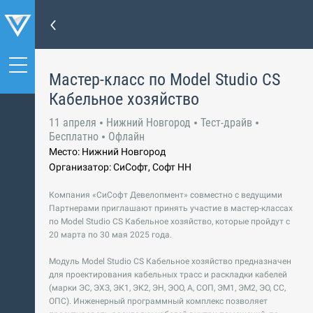
Мастер-класс по Model Studio CS
Кабельное хозяйство
11 апреля
Нижний Новгород
Тест-драйв
Бесплатно
Офлайн
Место: Нижний Новгород
Организатор: СиСофт, Софт НН
Компания «СиСофт Девелопмент» совместно с ведущими
Партнерами приглашают принять участие в мастер-классах
по Model Studio CS Кабельное хозяйство, которые пройдут с
20 марта по 30 мая 2025 года.
Модуль Model Studio CS Кабельное хозяйство предназначен
для проектирования кабельных трасс и раскладки кабелей
(марки ЭС, ЭХЗ, ЭК1, ЭК2, ЭН, ЭОО, А, СОП, ЭМ1, ЭМ2, ЭО, СС,
ОПС). Инженерный программный комплекс позволяет