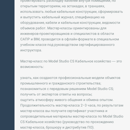
проектировать раскладку кабелей внутри помещений, по
открытым территориям, на эстакадах, в траншеях,
использовать любые кабельные конструкции, сформировать
и выпустить кабельный журнал, спецификацию на
оборудование, кабели и кабельные конструкции, ведомости
объемов работ. Мастер-классы ориентированы для
инженеров-проектировщиков и специалистов в области
САПР и BIM, проводится в офлайн-формате в специальном
учебном классе под руководством сертифицированного
инструктора.
Мастер-класс по Model Studio CS Кабельное хозяйство — это
возможность:
узнать, как создаются профессиональные модели объектов
промышленного и гражданского строительства;
познакомиться с передовым решением Model Studio CS;
получить от экспертов ответы на вопросы;
ощутить атмосферу живого общения и обмена опытом.
Продолжительность мастер-класса 2−3 часа, по результатам
мастер-класса вы получите сертификат участника и
сопроводительные материалы мастер-класса по Model Studio
CS Кабельное хозяйство (руководство по прохождению
мастер-класса, брошюру и дистрибутив ПО).