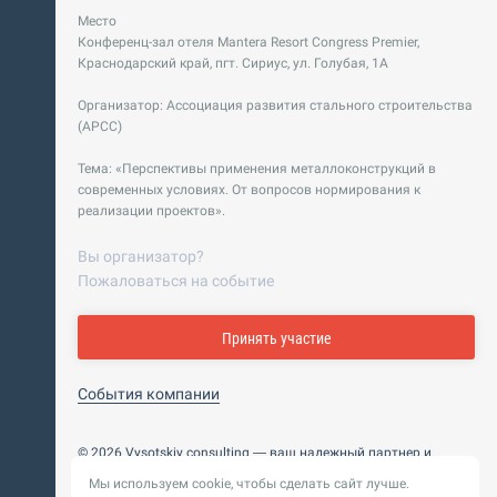
Место
Конференц-зал отеля Mantera Resort Congress Premier,
Краснодарский край, пгт. Сириус, ул. Голубая, 1А
Организатор: Ассоциация развития стального строительства
(АРСС)
Тема: «Перспективы применения металлоконструкций в
современных условиях. От вопросов нормирования к
реализации проектов».
Вы организатор?
Пожаловаться на событие
Принять участие
События компании
© 2026 Vysotskiy consulting — ваш надежный партнер и
интегратор
Мы используем cookie, чтобы сделать сайт лучше.
Цифровизация, BIM, ИИ. Внедряем и оптимизируем