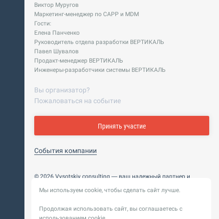
Виктор Муругов
Маркетинг-менеджер по CAPP и MDM
Гости:
Елена Панченко
Руководитель отдела разработки ВЕРТИКАЛЬ
Павел Шувалов
Продакт-менеджер ВЕРТИКАЛЬ
Инженеры-разработчики системы ВЕРТИКАЛЬ
Вы организатор?
Пожаловаться на событие
Принять участие
События компании
© 2026 Vysotskiy consulting — ваш надежный партнер и
интегратор
Мы используем cookie, чтобы сделать сайт лучше.
Цифровизация, BIM, ИИ. Внедряем и оптимизируем
технологии, ускоряем рост и системность бизнеса
Продолжая использовать сайт, вы соглашаетесь с
Пользовательское
Политика обработки персональных
использованием cookie.