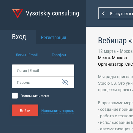
Vysotskiy consulting
Вернуться к
Вход
Регистрация
Вебинар «
12 марта
Москв
Логин | Email
Телефон
Место: Москва
Организатор: СиС
Логин | Email
Мы рады пригласи
Пароль
Studio CS. Это у
процессы проект
Запомнить меня
В программе мер
- создание принц
Войти
Напомнить пароль
- работа с технол
- использование E
- автоматизация