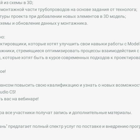
й из схемы в 3D;
 монтажной части трубопроводов на основе задания от технолога;
ктуры проекта при добавлении новых элементов в 3D модель;
схемы и обновление данных у монтажника.
но:
оектировщики, которые хотят улучшить свои навыки работы с Model 
ажники, стремящиеся оптимизировать процессы взаимодействия с
ы, которые хотят быть в курсе современных подходов к проектиров
ое!
шансом повысить свою квалификацию и узнать о новых возможнос
udio CS!
ь вас на вебинаре!
ара все участники получат запись и дополнительные материалы.
нь" предлагает полный спектр услуг по поставке и внедрению пр