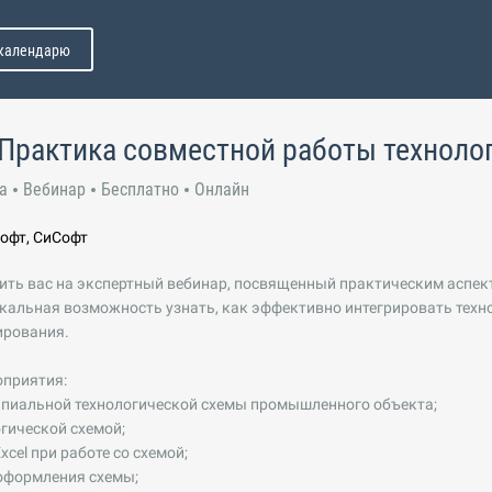
 календарю
Практика совместной работы технолог
а
Вебинар
Бесплатно
Онлайн
офт, СиСофт
ть вас на экспертный вебинар, посвященный практическим аспек
никальная возможность узнать, как эффективно интегрировать тех
ирования.
оприятия:
ипиальной технологической схемы промышленного объекта;
огической схемой;
xcel при работе со схемой;
 оформления схемы;