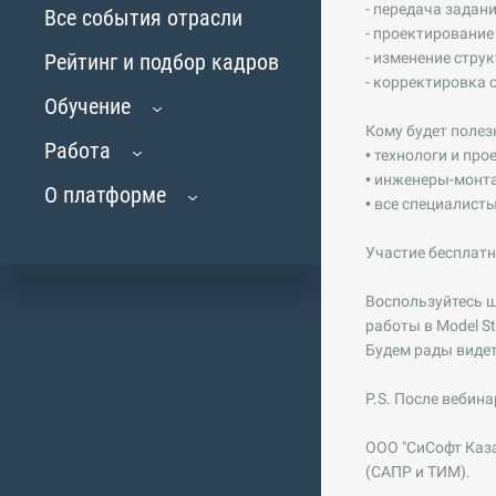
- передача задани
Все события отрасли
- проектирование
Рейтинг и подбор кадров
- изменение стру
- корректировка 
Обучение
Кому будет полез
Работа
• технологи и пр
• инженеры-монт
О платформе
• все специалист
Участие бесплатн
Воспользуйтесь 
работы в Model St
Будем рады видет
P.S. После вебин
ООО "СиСофт Каза
(САПР и ТИМ).