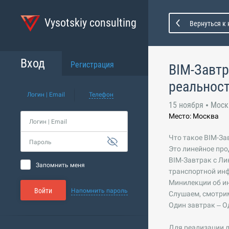
Vysotskiy consulting
Вернуться к
Вход
Регистрация
BIM-Завтр
реальнос
Логин | Email
Телефон
15 ноября
Моск
Место: Москва
Логин | Email
Что такое BIM-За
Пароль
Это линейное про
BIM-Завтрак с Ли
Запомнить меня
транспортной ин
Минилекции об ин
Войти
Напомнить пароль
Слушаем, смотрим
Один завтрак – О
Для реализации л