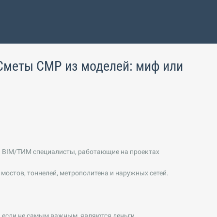
 Сметы СМР из моделей: миф или
ся BIM/ТИМ специалисты, работающие на проектах
остов, тоннелей, метрополитена и наружных сетей.
 если не самым важным, являются деньги.