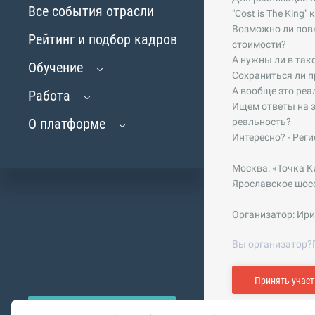
Все события отрасли
"Cost is The King
Возможно ли пов
Рейтинг и подбор кадров
стоимости?
А нужны ли в та
Обучение
Сохраниться ли п
А вообще это реа
Работа
Ищем ответы на э
О платформе
реальность?
Интересно? - Рег
Москва: «Точка К
Ярославское шоссе
Организатор: Ири
Вы организатор?
Принять участ