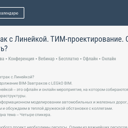
 календарю
ак с Линейкой. ТИМ-проектирование.
ть?
ва
Конференция
Вебинар
Бесплатно
Офлайн
Онлайн
втрак с Линейкой?
должение BIM-Завтраков с LEGkO BIM.
нейкой – это офлайн и онлайн мероприятие, на котором собирают
фраструктуры.
формационном моделировании автомобильных и железных дорог, м
 и обсуждаем в теплой дружеской обстановке с коллегами.
дна тема – Четыре спикера.
юбого проект необходимы ресурсы. Одним из важнейших ресурсов,