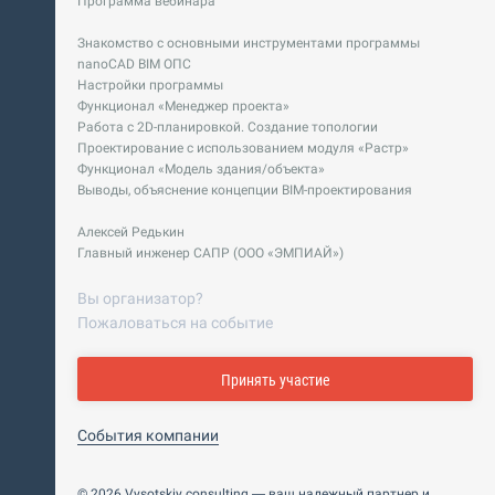
Программа вебинара
Знакомство с основными инструментами программы
nanoCAD BIM ОПС
Настройки программы
Функционал «Менеджер проекта»
Работа с 2D-планировкой. Создание топологии
Проектирование с использованием модуля «Растр»
Функционал «Модель здания/объекта»
Выводы, объяснение концепции BIM-проектирования
Алексей Редькин
Главный инженер САПР (ООО «ЭМПИАЙ»)
Вы организатор?
Пожаловаться на событие
Принять участие
События компании
© 2026 Vysotskiy consulting — ваш надежный партнер и