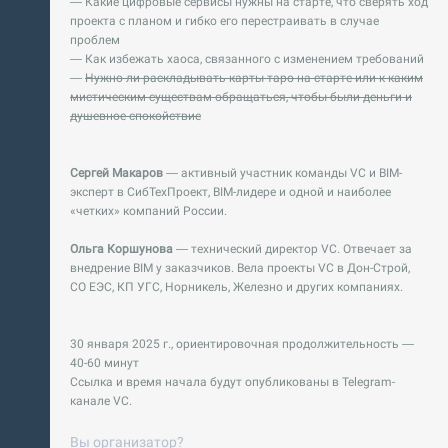
— Какие цифровые сервисы нужны на старте, что сверять ход
проекта с планом и гибко его перестраивать в случае
проблем
— Как избежать хаоса, связанного с изменением требований
—
Нужно ли раскладывать карты таро на старте или к каким
мистическим существам обращаться, чтобы были деньги и
душевное спокойствие
Сергей Макаров
— активный участник команды VC и BIM-
эксперт в СибТехПроект, BIM-лидере и одной и наиболее
«четких» компаний России.
Ольга Коршунова
— технический директор VC. Отвечает за
внедрение BIM у заказчиков. Вела проекты VC в Дон-Строй,
СО ЕЭС, КП УГС, Норникель, Железно и других компаниях.
30 января 2025 г., ориентировочная продолжительность —
40-60 минут
Ссылка и время начала будут опубликованы в Telegram-
канале VC.
Вы организатор?