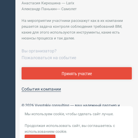
Анастасия Кирюшина — Larix
Александр Панькин— Самолет
На мероприятии участники расскажут как в их компании
решается задача контроля соблюдения требований BIM,
какие для этого используются инструменты, какие есть
нюансы процесса и так далее.
Вы организатор?
Пожаловаться на событие
Принять участие
События компании
© 2026 Vysotskiy consulting — ваш надежный партнер и
интегратор
Мы используем cookie, чтобы сделать сайт лучше.
Цифровизация, BIM, ИИ. Внедряем и оптимизируем
технологии, ускоряем рост и системность бизнеса
Продолжая использовать сайт, вы соглашаетесь с
Пользовательское
Политика обработки персональных
использованием cookie.
соглашение
данных