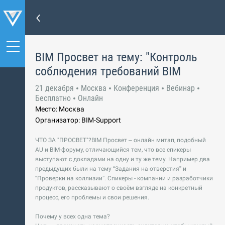
BIM Просвет на тему: "Контроль
соблюдения требований BIM
21 декабря
Москва
Конференция
Вебинар
Бесплатно
Онлайн
Место: Москва
Организатор: BIM-Support
ЧТО ЗА "ПРОСВЕТ"?BIM Просвет – онлайн митап, подобный
AU и BIM-форуму, отличающийся тем, что все спикеры
выступают с докладами на одну и ту же тему. Например два
предыдущих были на тему “Задания на отверстия” и
“Проверки на коллизии”. Спикеры - компании и разработчики
продуктов, рассказывают о своём взгляде на конкретный
процесс, его проблемы и свои решения.
Почему у всех одна тема?