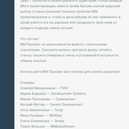
Цель – прокачать насмотренность аудитории, чтобы каждый
BIM и проектировщик, имел в своём багаже знаний широкий
выбор готовых решений типовых проблем BIM-
проектирования и, чтобы в дальнейшем он мог применять в
своей работе эти же решения или придумать своё, взяв от
каждого подхода самое лучшее.
Что потом?
BIM Просвет не заканчивается вместе с окончанием
трансляции. Смотрите записи, смотрите доску, читайте
статьи, пишите спикерам в личку и устраивайте встречи по
обмену опытом.
Используйте BIM Просвет как топливо для своего развития!
Спикеры
Алексей Мелешников — ПИК
Мария Бедовая — Development Systems
Мария Прозорова — Олимпроект
Матвей Феттер — Severin Development
Алла Землянская — Tangl
Иван Кулемин — BIMStep
Елена Боженкова — Энэка
Павел Вольхин — BIMDataStream