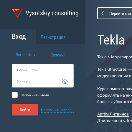
Vysotskiy consulting
Перейти к с
Tekla
Вход
Регистрация
Логин | Email
Телефон
Tekla
Моделиро
Tekla Structures
Логин | Email
моделирования и
Пароль
Курс поможет вам
оформлять на них
Запомнить меня
более глубокого и
Войти
Напомнить пароль
Артём Литвинов
Длительность: 6 