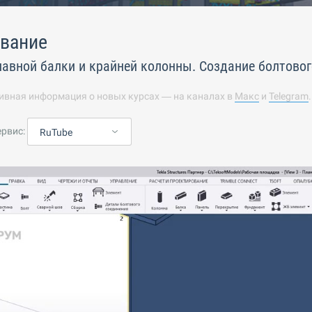
вание
лавной балки и крайней колонны. Создание болтово
ивная информация о новых курсах — на каналах в
Макс
и
Telegram
ервис:
RuTube