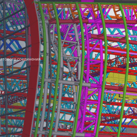
олтового соединения
о
 и