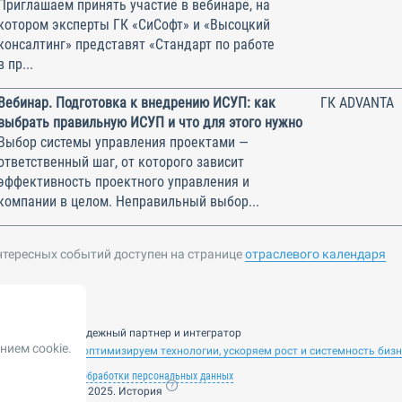
Приглашаем принять участие в вебинаре, на
котором эксперты ГК «СиСофт» и «Высоцкий
консалтинг» представят «Стандарт по работе
в пр...
Вебинар. Подготовка к внедрению ИСУП: как
ГК ADVANTA
выбрать правильную ИСУП и что для этого нужно
Выбор системы управления проектами —
ответственный шаг, от которого зависит
эффективность проектного управления и
компании в целом. Неправильный выбор...
нтересных событий доступен на странице
отраслевого календаря
nsulting — ваш надежный партнер и интегратор
нием cookie.
 ИИ. Внедряем и оптимизируем технологии, ускоряем рост и системность биз
лашение
Политика обработки персональных данных
ие от 14 ноября 2025. История