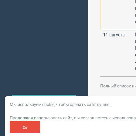
11 августа
Полный список и
Мы используем cookie, чтобы сделать сайт лучше.
© 2026 Vysotskiy co
Продолжая использовать сайт, вы соглашаетесь с использова
Цифровизация, BIM,
Реклама. ООО «РОМБИТ»
Ок
Пользовательское сог
Обновлен
О рекламе на bim.vc