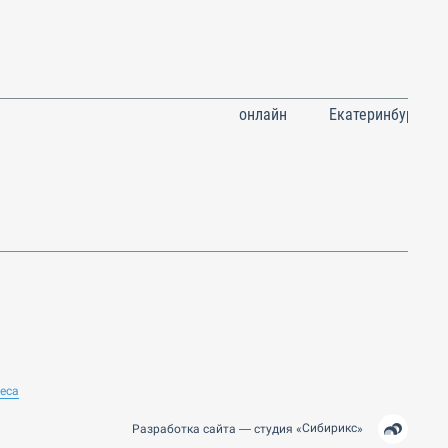
онлайн
Екатеринбург
неса
Сибирикс
Разработка сайта —
студия
«
»