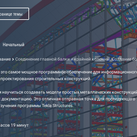
транице темы
Начальный
вание
Соединение главной балки и крайней колонны. Создание б
 — это самое мощное программное обеспечение для информационног
 проектирования строительных конструкций.
 научиться создавать модели простых металлических конструкций
 документацию. Это отличная отправная точка для последующего
зучения программы Tekla Structures.
часов 19 минут