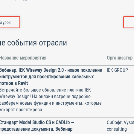
 урок
е события отрасли
Название мероприятия
Организатор
Вебинар. IEK Wireway Design 2.0 - новое поколение
IEK GROUP
инструментов для проектирования кабельных
лотков в Revit
Встречайте большое обновление плагина IEK
Wireway Design! На онлайн-встрече подробно
разберем новые функции и инструменты, которые
ускорят проектирова...
Стандарт Model Studio CS и CADLib —
СиСофт, Vysot
представление документа. Вебинар
consulting