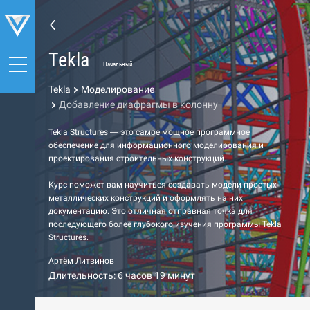
Tekla
Начальный
Tekla
Моделирование
Добавление диафрагмы в колонну
Tekla Structures — это самое мощное программное
обеспечение для информационного моделирования и
проектирования строительных конструкций.
Курс поможет вам научиться создавать модели простых
металлических конструкций и оформлять на них
документацию. Это отличная отправная точка для
последующего более глубокого изучения программы Tekla
Structures.
Артём Литвинов
Длительность: 6 часов 19 минут