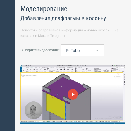
Моделирование
Добавление диафрагмы в колонну
Новости и оперативная информация о новых курсах — на
каналах в
Макс
и
Telegram
.
Выберите видеосервис:
RuTube