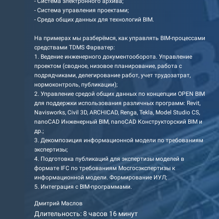
- Система электронного архива;
- Система управления проектами;
- Среда общих данных для технологий BIM.
На примерах мы разберёмся, как управлять BIM-процессами
средствами TDMS Фарватер:
1. Ведение инженерного документооборота. Управление
проектом (сводное, низовое планирование, работа с
подрядчиками, делегирование работ, учет трудозатрат,
нормоконтроль, публикации);
2. Управление средой общих данных по концепции OPEN BIM
для поддержки использования различных программ: Revit,
Navisworks, Civil 3D, ARCHICAD, Renga, Tekla, Model Studio CS,
nanoCAD Инженерный BIM, nanoCAD Конструкторский BIM и
др.;
3. Декомпозиция информационной модели по требованиям
экспертизы;
4. Подготовка публикаций для экспертизы моделей в
формате IFC по требованиям Мосгосэкспертизы к
информационной модели. Формирование ИУЛ;
5. Интеграция с BIM-программами.
Дмитрий Маслов
Длительность: 8 часов 16 минут