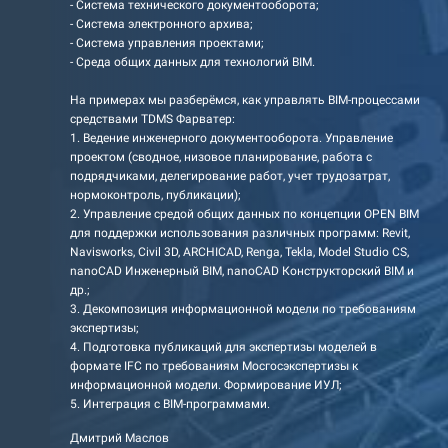
- Система технического документооборота;
- Система электронного архива;
- Система управления проектами;
- Среда общих данных для технологий BIM.
На примерах мы разберёмся, как управлять BIM-процессами
средствами TDMS Фарватер:
1. Ведение инженерного документооборота. Управление
проектом (сводное, низовое планирование, работа с
подрядчиками, делегирование работ, учет трудозатрат,
нормоконтроль, публикации);
2. Управление средой общих данных по концепции OPEN BIM
для поддержки использования различных программ: Revit,
Navisworks, Civil 3D, ARCHICAD, Renga, Tekla, Model Studio CS,
nanoCAD Инженерный BIM, nanoCAD Конструкторский BIM и
др.;
3. Декомпозиция информационной модели по требованиям
экспертизы;
4. Подготовка публикаций для экспертизы моделей в
формате IFC по требованиям Мосгосэкспертизы к
информационной модели. Формирование ИУЛ;
5. Интеграция с BIM-программами.
Дмитрий Маслов